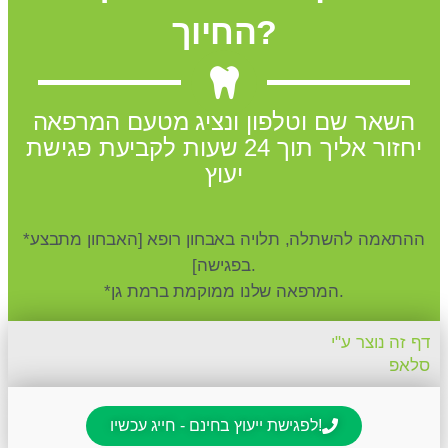
החיוך?
השאר שם וטלפון ונציג מטעם המרפאה
יחזור אליך תוך 24 שעות לקביעת פגישת
יעוץ
*ההתאמה להשתלה, תלויה באבחון רופא [האבחון מתבצע
בפגישה].
*המרפאה שלנו ממוקמת ברמת גן.
דף זה נוצר ע"י
סלאפ
לפגישת ייעוץ בחינם - חייג עכשיו!