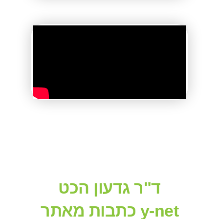
ד"ר גדעון הכט
כתבות מאתר y-net