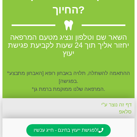
החיוך?
השאר שם וטלפון ונציג מטעם המרפאה
יחזור אליך תוך 24 שעות לקביעת פגישת
יעוץ
*ההתאמה להשתלה, תלויה באבחון רופא [האבחון מתבצע
בפגישה].
*המרפאה שלנו ממוקמת ברמת גן.
דף זה נוצר ע"י
סלאפ
לפגישת ייעוץ בחינם - חייג עכשיו!