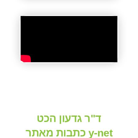
ד"ר גדעון הכט
כתבות מאתר y-net