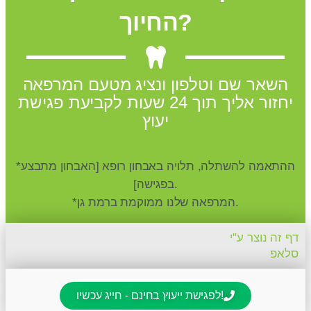
החיוך?
השאר שם וטלפון ונציג מטעם המרפאה
יחזור אליך תוך 24 שעות לקביעת פגישת
יעוץ
*ההתאמה להשתלה, תלויה באבחון רופא [האבחון מתבצע
בפגישה].
*המרפאה שלנו ממוקמת ברמת גן.
דף זה נוצר ע"י
סלאפ
לפגישת ייעוץ בחינם - חייג עכשיו!