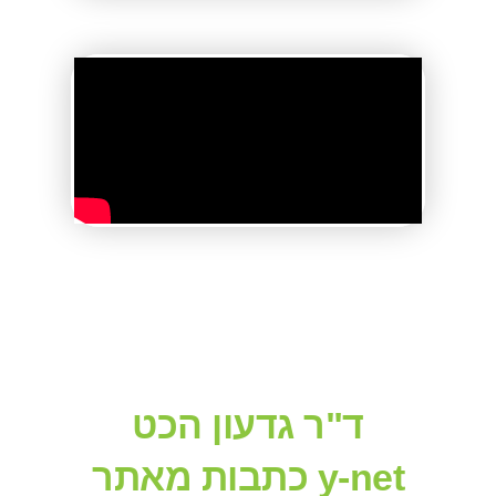
ד"ר גדעון הכט
כתבות מאתר y-net