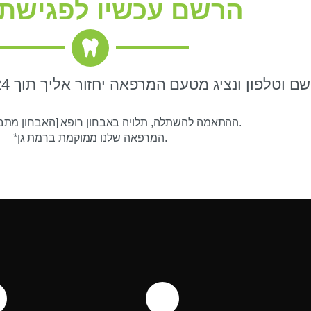
הרשם עכשיו לפגישת י
*ההתאמה להשתלה, תלויה באבחון רופא [האבחון מתבצע בפגישה].
*המרפאה שלנו ממוקמת ברמת גן.