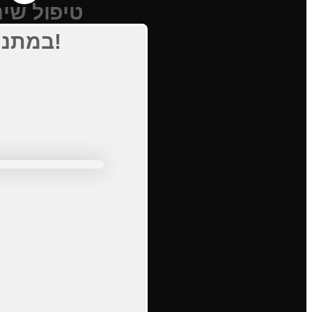
טיפול שינ
במתנה!