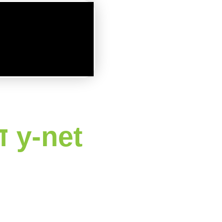
ד"ר גדעון הכט - כתבות מאתר y-net