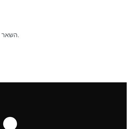
השאר שם וטלפון ונציג מטעם המרפאה יחזור אליך תוך 24 שעות לקביעת פגישת ייעוץ.