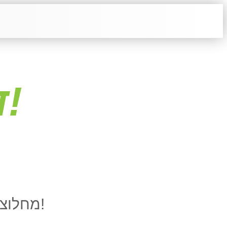
ד"ר גדעון הכט!
!
מחלוצי