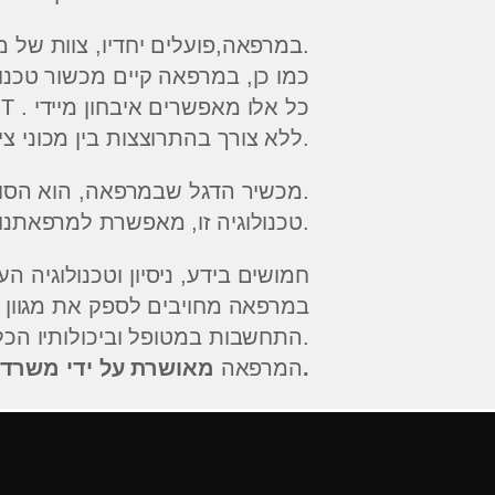
במרפאה,פועלים יחדיו, צוות של מומחים בתחומים שונים ברפואת שיניים.
כמו כן, במרפאה קיים מכשור טכנול
מכשיר הדמיה פנורמי, וסי-טי C-T . כל אלו מאפשרים איבחון מיידי
ללא צורך בהתרוצצות בין מכוני צילום.
מכשיר הדגל שבמרפאה, הוא הסורק הדיגיטלי והכרסומת.
טכנולוגיה זו, מאפשרת למרפאתנו, לקצר משמעותית, את תהליך השיקום.
חמושים בידע, ניסיון וטכנולוגיה הע
במרפאה מחויבים לספק את מגוון ה
התחשבות במטופל וביכולותיו הכלכליות.
מאושרת על ידי משרד הבריאות.
המרפאה