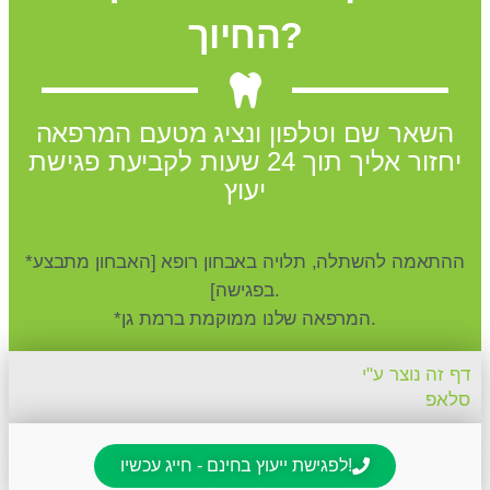
החיוך?
השאר שם וטלפון ונציג מטעם המרפאה
יחזור אליך תוך 24 שעות לקביעת פגישת
יעוץ
*ההתאמה להשתלה, תלויה באבחון רופא [האבחון מתבצע
בפגישה].
*המרפאה שלנו ממוקמת ברמת גן.
דף זה נוצר ע"י
סלאפ
לפגישת ייעוץ בחינם - חייג עכשיו!