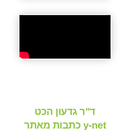
ד"ר גדעון הכט
כתבות מאתר y-net