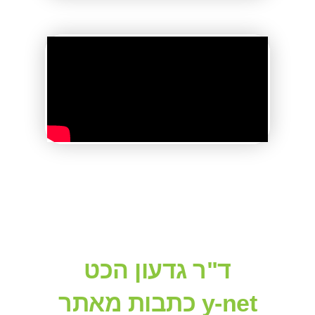
ד"ר גדעון הכט
כתבות מאתר y-net