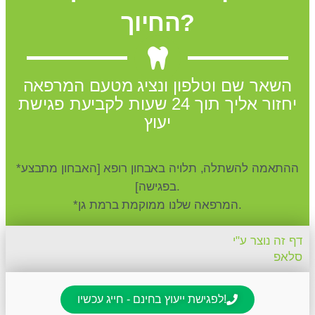
החיוך?
השאר שם וטלפון ונציג מטעם המרפאה
יחזור אליך תוך 24 שעות לקביעת פגישת
יעוץ
*ההתאמה להשתלה, תלויה באבחון רופא [האבחון מתבצע
בפגישה].
*המרפאה שלנו ממוקמת ברמת גן.
דף זה נוצר ע"י
סלאפ
לפגישת ייעוץ בחינם - חייג עכשיו!