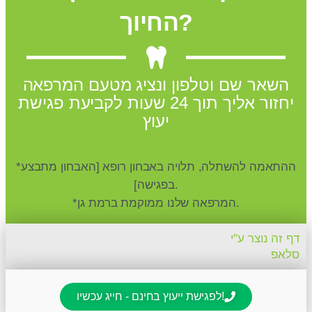
החיוך?
השאר שם וטלפון ונציג מטעם המרפאה
יחזור אליך תוך 24 שעות לקביעת פגישת
יעוץ
*ההתאמה להשתלה, תלויה באבחון רופא [האבחון מתבצע
בפגישה].
*המרפאה שלנו ממוקמת ברמת גן.
דף זה נוצר ע"י
סלאפ
לפגישת ייעוץ בחינם - חייג עכשיו!