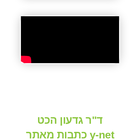
ד"ר גדעון הכט
כתבות מאתר y-net